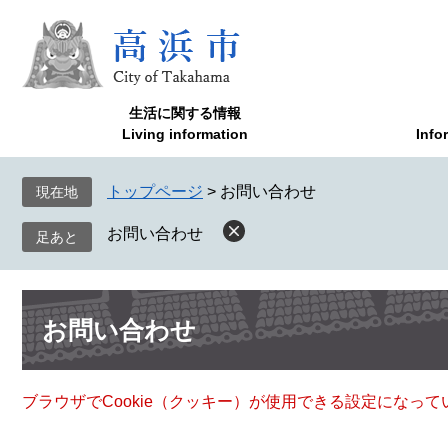
ペ
メ
ー
ニ
ジ
ュ
の
ー
先
を
生活に関する情報
頭
飛
Living information
Info
で
ば
す
し
トップページ
>
お問い合わせ
現在地
。
て
本
お問い合わせ
文
へ
本
お問い合わせ
文
ブラウザでCookie（クッキー）が使用できる設定になっ