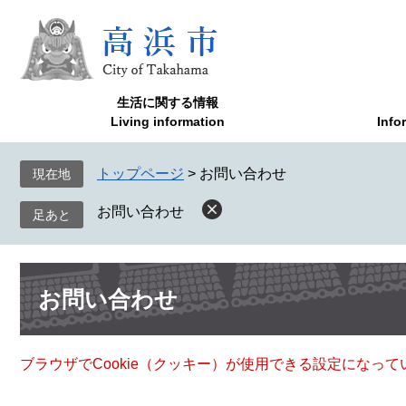
ペ
メ
ー
ニ
ジ
ュ
の
ー
先
を
生活に関する情報
頭
飛
Living information
Info
で
ば
す
し
トップページ
>
お問い合わせ
現在地
。
て
本
お問い合わせ
文
へ
本
お問い合わせ
文
ブラウザでCookie（クッキー）が使用できる設定になっ