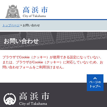
ペ
メ
ー
ニ
ジ
ュ
の
ー
先
を
トップページ
>
お問い合わせ
頭
飛
で
ば
本
す
し
文
お問い合わせ
。
て
本
文
ブラウザでCookie（クッキー）が使用できる設定になっていない、
へ
または、ブラウザがCookie（クッキー）に対応していないため、お
問い合わせフォームをご利用頂けません。