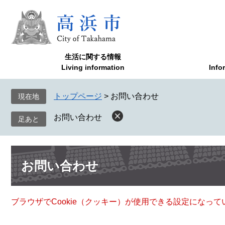
ペ
メ
ー
ニ
ジ
ュ
の
ー
先
を
生活に関する情報
頭
飛
Living information
Info
で
ば
す
し
トップページ
>
お問い合わせ
現在地
。
て
本
お問い合わせ
文
へ
本
お問い合わせ
文
ブラウザでCookie（クッキー）が使用できる設定になっ