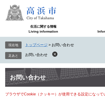
ペ
メ
ー
ニ
ジ
ュ
の
ー
先
を
生活に関する情報
頭
飛
Living information
Info
で
ば
す
し
トップページ
>
お問い合わせ
現在地
。
て
本
お問い合わせ
文
へ
本
お問い合わせ
文
ブラウザでCookie（クッキー）が使用できる設定になっ