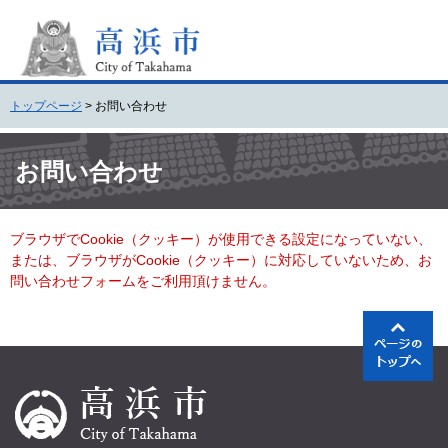
ペ
メ
ー
ニ
ジ
ュ
の
ー
先
を
トップページ
>
お問い合わせ
頭
飛
で
ば
本
す
し
文
お問い合わせ
。
て
本
文
ブラウザでCookie（クッキー）が使用できる設定になっていない、
へ
または、ブラウザがCookie（クッキー）に対応していないため、お
問い合わせフォームをご利用頂けません。