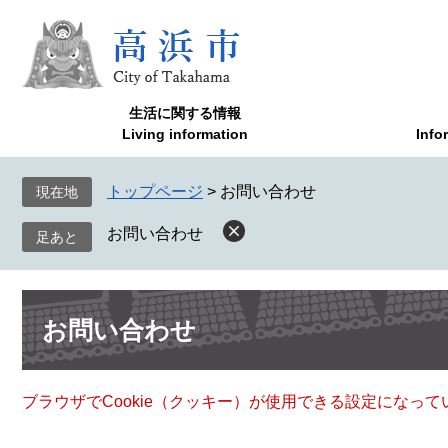
ペ
メ
ー
ニ
ジ
ュ
の
ー
先
を
生活に関する情報
頭
飛
Living information
Info
で
ば
す
し
トップページ
>
お問い合わせ
現在地
。
て
本
お問い合わせ
文
へ
本
お問い合わせ
文
ブラウザでCookie（クッキー）が使用できる設定になっ