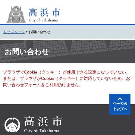
ペ
メ
ー
ニ
ジ
ュ
の
ー
先
を
トップページ
>
お問い合わせ
頭
飛
で
ば
本
す
し
文
お問い合わせ
。
て
本
文
ブラウザでCookie（クッキー）が使用できる設定になっていない、
へ
または、ブラウザがCookie（クッキー）に対応していないため、お
問い合わせフォームをご利用頂けません。