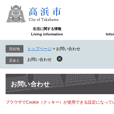
ペ
メ
ー
ニ
ジ
ュ
の
ー
先
を
生活に関する情報
頭
飛
Living information
Info
で
ば
す
し
トップページ
>
お問い合わせ
現在地
。
て
本
お問い合わせ
文
へ
本
お問い合わせ
文
ブラウザでCookie（クッキー）が使用できる設定になっ