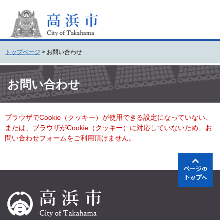
ペ
メ
ー
ニ
ジ
ュ
の
ー
先
を
トップページ
>
お問い合わせ
頭
飛
で
ば
本
す
し
文
お問い合わせ
。
て
本
文
ブラウザでCookie（クッキー）が使用できる設定になっていない、
へ
または、ブラウザがCookie（クッキー）に対応していないため、お
問い合わせフォームをご利用頂けません。