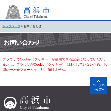
ペ
メ
ー
ニ
ジ
ュ
の
ー
先
を
トップページ
>
お問い合わせ
頭
飛
で
ば
本
す
し
文
お問い合わせ
。
て
本
文
ブラウザでCookie（クッキー）が使用できる設定になっていない、
へ
または、ブラウザがCookie（クッキー）に対応していないため、お
問い合わせフォームをご利用頂けません。