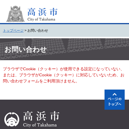
ペ
メ
ー
ニ
ジ
ュ
の
ー
先
を
トップページ
>
お問い合わせ
頭
飛
で
ば
本
す
し
文
お問い合わせ
。
て
本
文
ブラウザでCookie（クッキー）が使用できる設定になっていない、
へ
または、ブラウザがCookie（クッキー）に対応していないため、お
問い合わせフォームをご利用頂けません。