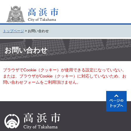
ペ
メ
ー
ニ
ジ
ュ
の
ー
先
を
トップページ
>
お問い合わせ
頭
飛
で
ば
本
す
し
文
お問い合わせ
。
て
本
文
ブラウザでCookie（クッキー）が使用できる設定になっていない、
へ
または、ブラウザがCookie（クッキー）に対応していないため、お
問い合わせフォームをご利用頂けません。