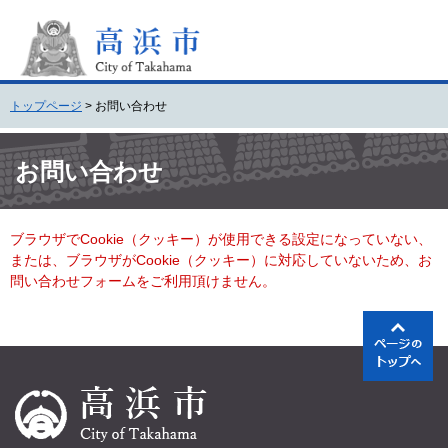
ペ
メ
ー
ニ
ジ
ュ
の
ー
先
を
トップページ
>
お問い合わせ
頭
飛
で
ば
本
す
し
文
お問い合わせ
。
て
本
文
ブラウザでCookie（クッキー）が使用できる設定になっていない、
へ
または、ブラウザがCookie（クッキー）に対応していないため、お
問い合わせフォームをご利用頂けません。