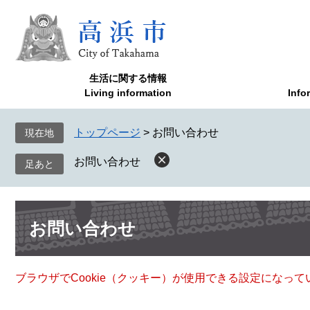
ペ
メ
ー
ニ
ジ
ュ
の
ー
先
を
生活に関する情報
頭
飛
Living information
Info
で
ば
す
し
トップページ
>
お問い合わせ
現在地
。
て
本
お問い合わせ
文
へ
本
お問い合わせ
文
ブラウザでCookie（クッキー）が使用できる設定になっ