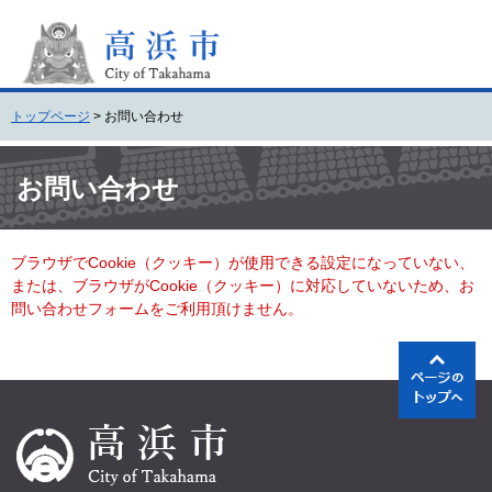
ペ
メ
ー
ニ
ジ
ュ
の
ー
先
を
トップページ
>
お問い合わせ
頭
飛
で
ば
本
す
し
文
お問い合わせ
。
て
本
文
ブラウザでCookie（クッキー）が使用できる設定になっていない、
へ
または、ブラウザがCookie（クッキー）に対応していないため、お
問い合わせフォームをご利用頂けません。