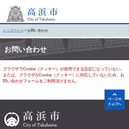
ペ
メ
ー
ニ
ジ
ュ
の
ー
先
を
トップページ
>
お問い合わせ
頭
飛
で
ば
本
す
し
文
お問い合わせ
。
て
本
文
ブラウザでCookie（クッキー）が使用できる設定になっていない、
へ
または、ブラウザがCookie（クッキー）に対応していないため、お
問い合わせフォームをご利用頂けません。