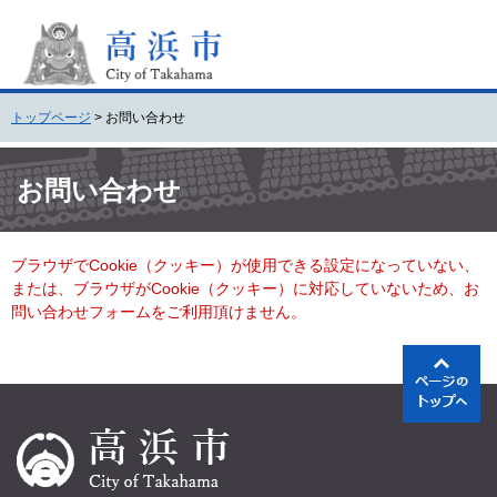
ペ
メ
ー
ニ
ジ
ュ
の
ー
先
を
トップページ
>
お問い合わせ
頭
飛
で
ば
本
す
し
文
お問い合わせ
。
て
本
文
ブラウザでCookie（クッキー）が使用できる設定になっていない、
へ
または、ブラウザがCookie（クッキー）に対応していないため、お
問い合わせフォームをご利用頂けません。