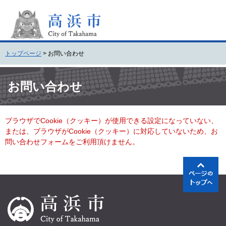
ペ
メ
ー
ニ
ジ
ュ
の
ー
先
を
トップページ
>
お問い合わせ
頭
飛
で
ば
本
す
し
文
お問い合わせ
。
て
本
文
ブラウザでCookie（クッキー）が使用できる設定になっていない、
へ
または、ブラウザがCookie（クッキー）に対応していないため、お
問い合わせフォームをご利用頂けません。