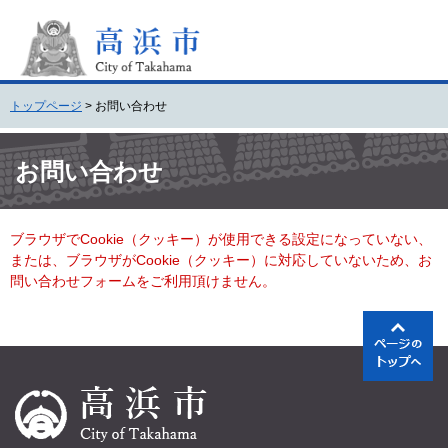
ペ
メ
ー
ニ
ジ
ュ
の
ー
先
を
トップページ
>
お問い合わせ
頭
飛
で
ば
本
す
し
文
お問い合わせ
。
て
本
文
ブラウザでCookie（クッキー）が使用できる設定になっていない、
へ
または、ブラウザがCookie（クッキー）に対応していないため、お
問い合わせフォームをご利用頂けません。