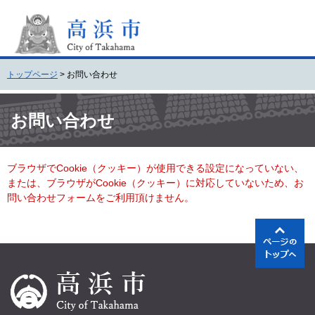
ペ
メ
ー
ニ
ジ
ュ
の
ー
先
を
トップページ
>
お問い合わせ
頭
飛
で
ば
本
す
し
文
お問い合わせ
。
て
本
文
ブラウザでCookie（クッキー）が使用できる設定になっていない、
へ
または、ブラウザがCookie（クッキー）に対応していないため、お
問い合わせフォームをご利用頂けません。