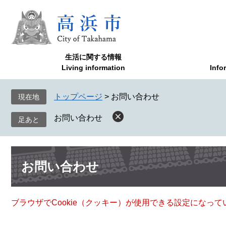
ペ
メ
ー
ニ
ジ
ュ
の
ー
先
を
生活に関する情報
頭
飛
Living information
Info
で
ば
す
し
トップページ
>
お問い合わせ
現在地
。
て
本
お問い合わせ
文
へ
本
お問い合わせ
文
ブラウザでCookie（クッキー）が使用できる設定になっ