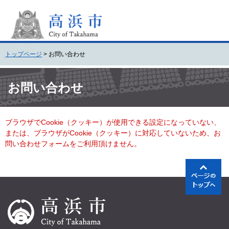
ペ
メ
ー
ニ
ジ
ュ
の
ー
先
を
トップページ
>
お問い合わせ
頭
飛
で
ば
本
す
し
文
お問い合わせ
。
て
本
文
ブラウザでCookie（クッキー）が使用できる設定になっていない、
へ
または、ブラウザがCookie（クッキー）に対応していないため、お
問い合わせフォームをご利用頂けません。