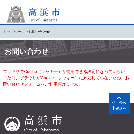
ペ
メ
ー
ニ
ジ
ュ
の
ー
先
を
トップページ
>
お問い合わせ
頭
飛
で
ば
本
す
し
文
お問い合わせ
。
て
本
文
ブラウザでCookie（クッキー）が使用できる設定になっていない、
へ
または、ブラウザがCookie（クッキー）に対応していないため、お
問い合わせフォームをご利用頂けません。