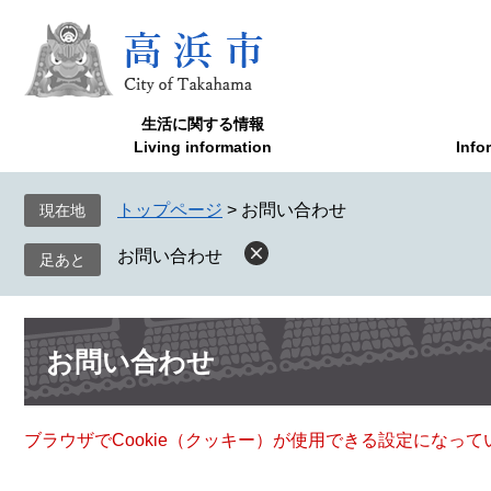
ペ
メ
ー
ニ
ジ
ュ
の
ー
先
を
生活に関する情報
頭
飛
Living information
Info
で
ば
す
し
トップページ
>
お問い合わせ
現在地
。
て
本
お問い合わせ
文
へ
本
お問い合わせ
文
ブラウザでCookie（クッキー）が使用できる設定になっ