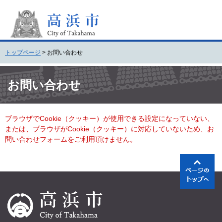
ペ
メ
ー
ニ
ジ
ュ
の
ー
先
を
トップページ
>
お問い合わせ
頭
飛
で
ば
本
す
し
文
お問い合わせ
。
て
本
文
ブラウザでCookie（クッキー）が使用できる設定になっていない、
へ
または、ブラウザがCookie（クッキー）に対応していないため、お
問い合わせフォームをご利用頂けません。