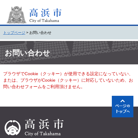
ペ
メ
ー
ニ
ジ
ュ
の
ー
先
を
トップページ
>
お問い合わせ
頭
飛
で
ば
本
す
し
文
お問い合わせ
。
て
本
文
ブラウザでCookie（クッキー）が使用できる設定になっていない、
へ
または、ブラウザがCookie（クッキー）に対応していないため、お
問い合わせフォームをご利用頂けません。