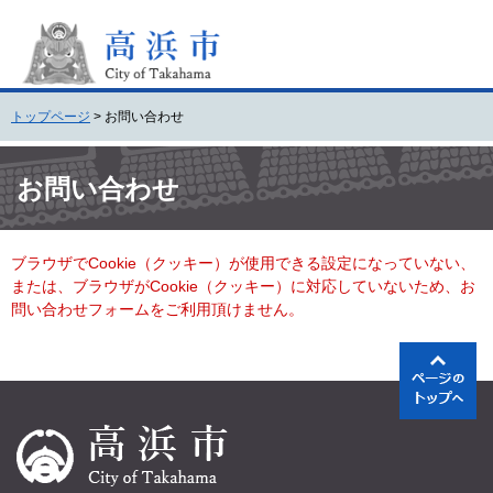
ペ
メ
ー
ニ
ジ
ュ
の
ー
先
を
トップページ
>
お問い合わせ
頭
飛
で
ば
本
す
し
文
お問い合わせ
。
て
本
文
ブラウザでCookie（クッキー）が使用できる設定になっていない、
へ
または、ブラウザがCookie（クッキー）に対応していないため、お
問い合わせフォームをご利用頂けません。