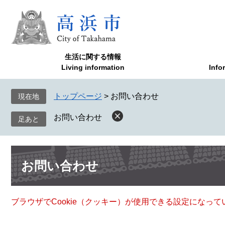
ペ
メ
ー
ニ
ジ
ュ
の
ー
先
を
生活に関する情報
頭
飛
Living information
Info
で
ば
す
し
トップページ
>
お問い合わせ
現在地
。
て
本
お問い合わせ
文
へ
本
お問い合わせ
文
ブラウザでCookie（クッキー）が使用できる設定になっ