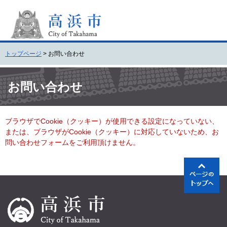
ペ
メ
ー
ニ
ジ
ュ
の
ー
先
を
トップページ
>
お問い合わせ
頭
飛
で
ば
本
す
し
文
お問い合わせ
。
て
本
文
ブラウザでCookie（クッキー）が使用できる設定になっていない、
へ
または、ブラウザがCookie（クッキー）に対応していないため、お
問い合わせフォームをご利用頂けません。