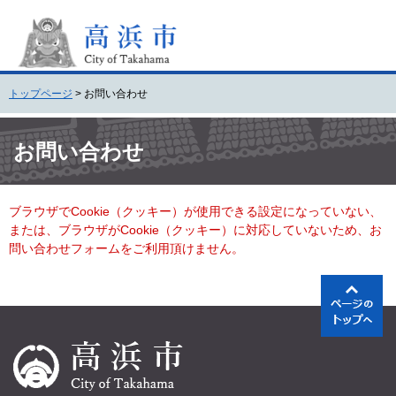
ペ
メ
ー
ニ
ジ
ュ
の
ー
先
を
トップページ
>
お問い合わせ
頭
飛
で
ば
本
す
し
文
お問い合わせ
。
て
本
文
ブラウザでCookie（クッキー）が使用できる設定になっていない、
へ
または、ブラウザがCookie（クッキー）に対応していないため、お
問い合わせフォームをご利用頂けません。