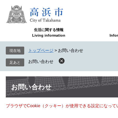
ペ
メ
ー
ニ
ジ
ュ
の
ー
先
を
生活に関する情報
頭
飛
Living information
Info
で
ば
す
し
トップページ
>
お問い合わせ
現在地
。
て
本
お問い合わせ
文
へ
本
お問い合わせ
文
ブラウザでCookie（クッキー）が使用できる設定になっ