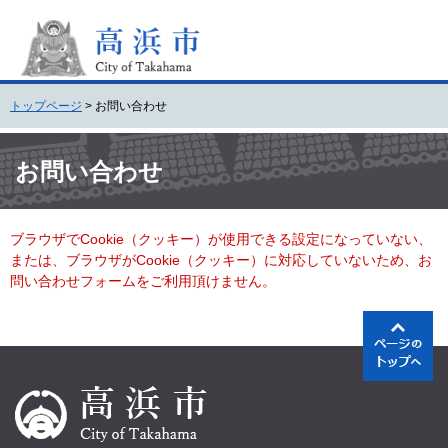
ペ
メ
ー
ニ
ジ
ュ
の
ー
先
を
トップページ
>
お問い合わせ
頭
飛
で
ば
本
す
し
文
お問い合わせ
。
て
本
文
ブラウザでCookie（クッキー）が使用できる設定になっていない、
へ
または、ブラウザがCookie（クッキー）に対応していないため、お
問い合わせフォームをご利用頂けません。