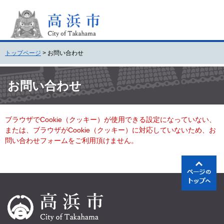
ペ
メ
ー
ニ
ジ
ュ
の
ー
先
を
トップページ
>
お問い合わせ
頭
飛
で
ば
本
す
し
文
お問い合わせ
。
て
本
文
ブラウザでCookie（クッキー）が使用できる設定になっていない、
へ
または、ブラウザがCookie（クッキー）に対応していないため、お
問い合わせフォームをご利用頂けません。