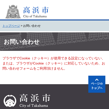
ペ
メ
ー
ニ
ジ
ュ
の
ー
先
を
トップページ
>
お問い合わせ
頭
飛
で
ば
本
す
し
文
お問い合わせ
。
て
本
文
ブラウザでCookie（クッキー）が使用できる設定になっていない、
へ
または、ブラウザがCookie（クッキー）に対応していないため、お
問い合わせフォームをご利用頂けません。