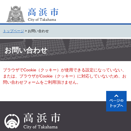
ペ
メ
ー
ニ
ジ
ュ
の
ー
先
を
トップページ
>
お問い合わせ
頭
飛
で
ば
本
す
し
文
お問い合わせ
。
て
本
文
ブラウザでCookie（クッキー）が使用できる設定になっていない、
へ
または、ブラウザがCookie（クッキー）に対応していないため、お
問い合わせフォームをご利用頂けません。