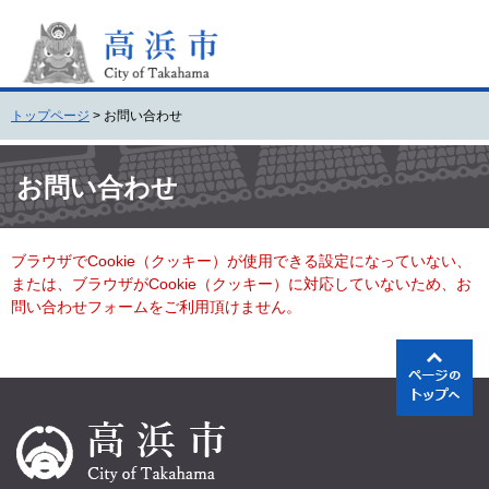
ペ
メ
ー
ニ
ジ
ュ
の
ー
先
を
トップページ
>
お問い合わせ
頭
飛
で
ば
本
す
し
文
お問い合わせ
。
て
本
文
ブラウザでCookie（クッキー）が使用できる設定になっていない、
へ
または、ブラウザがCookie（クッキー）に対応していないため、お
問い合わせフォームをご利用頂けません。