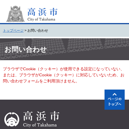
ペ
メ
ー
ニ
ジ
ュ
の
ー
先
を
トップページ
>
お問い合わせ
頭
飛
で
ば
本
す
し
文
お問い合わせ
。
て
本
文
ブラウザでCookie（クッキー）が使用できる設定になっていない、
へ
または、ブラウザがCookie（クッキー）に対応していないため、お
問い合わせフォームをご利用頂けません。