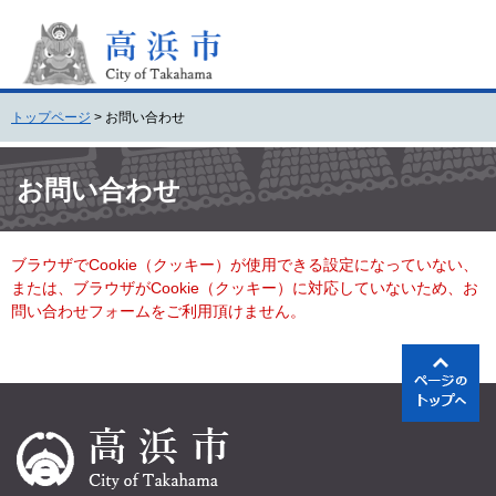
ペ
メ
ー
ニ
ジ
ュ
の
ー
先
を
トップページ
>
お問い合わせ
頭
飛
で
ば
本
す
し
文
お問い合わせ
。
て
本
文
ブラウザでCookie（クッキー）が使用できる設定になっていない、
へ
または、ブラウザがCookie（クッキー）に対応していないため、お
問い合わせフォームをご利用頂けません。