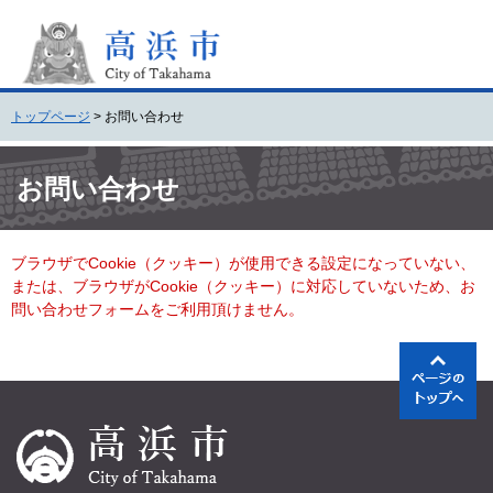
ペ
メ
ー
ニ
ジ
ュ
の
ー
先
を
トップページ
>
お問い合わせ
頭
飛
で
ば
本
す
し
文
お問い合わせ
。
て
本
文
ブラウザでCookie（クッキー）が使用できる設定になっていない、
へ
または、ブラウザがCookie（クッキー）に対応していないため、お
問い合わせフォームをご利用頂けません。