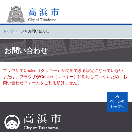
ペ
メ
ー
ニ
ジ
ュ
の
ー
先
を
トップページ
>
お問い合わせ
頭
飛
で
ば
本
す
し
文
お問い合わせ
。
て
本
文
ブラウザでCookie（クッキー）が使用できる設定になっていない、
へ
または、ブラウザがCookie（クッキー）に対応していないため、お
問い合わせフォームをご利用頂けません。