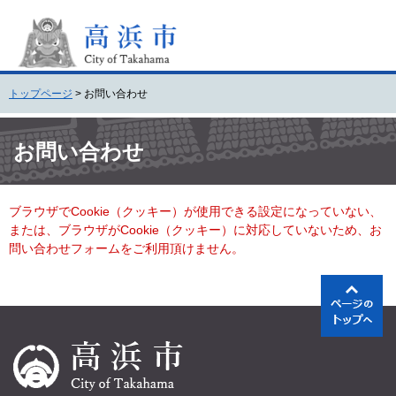
ペ
メ
ー
ニ
ジ
ュ
の
ー
先
を
トップページ
>
お問い合わせ
頭
飛
で
ば
本
す
し
文
お問い合わせ
。
て
本
文
ブラウザでCookie（クッキー）が使用できる設定になっていない、
へ
または、ブラウザがCookie（クッキー）に対応していないため、お
問い合わせフォームをご利用頂けません。