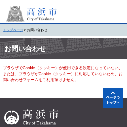
ペ
メ
ー
ニ
ジ
ュ
の
ー
先
を
トップページ
>
お問い合わせ
頭
飛
で
ば
本
す
し
文
お問い合わせ
。
て
本
文
ブラウザでCookie（クッキー）が使用できる設定になっていない、
へ
または、ブラウザがCookie（クッキー）に対応していないため、お
問い合わせフォームをご利用頂けません。