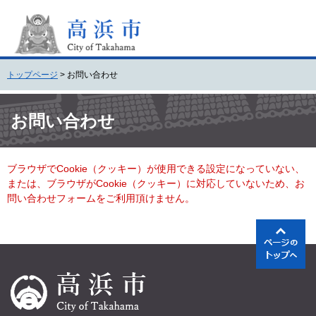
ペ
メ
ー
ニ
ジ
ュ
の
ー
先
を
トップページ
>
お問い合わせ
頭
飛
で
ば
本
す
し
文
お問い合わせ
。
て
本
文
ブラウザでCookie（クッキー）が使用できる設定になっていない、
へ
または、ブラウザがCookie（クッキー）に対応していないため、お
問い合わせフォームをご利用頂けません。