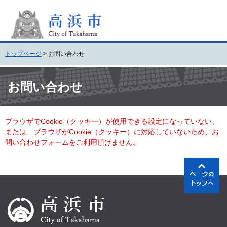
ペ
メ
ー
ニ
ジ
ュ
の
ー
先
を
トップページ
>
お問い合わせ
頭
飛
で
ば
本
す
し
文
お問い合わせ
。
て
本
文
ブラウザでCookie（クッキー）が使用できる設定になっていない、
へ
または、ブラウザがCookie（クッキー）に対応していないため、お
問い合わせフォームをご利用頂けません。