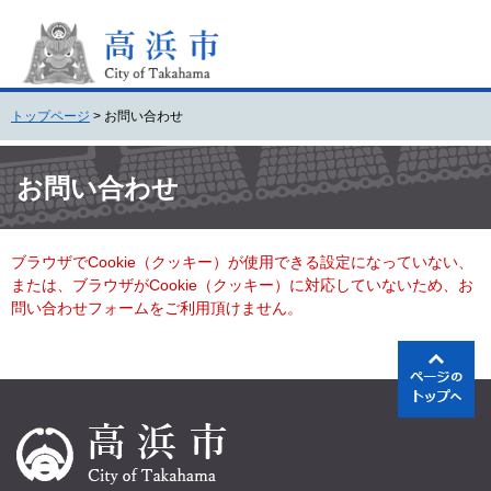
ペ
メ
ー
ニ
ジ
ュ
の
ー
先
を
トップページ
>
お問い合わせ
頭
飛
で
ば
本
す
し
文
お問い合わせ
。
て
本
文
ブラウザでCookie（クッキー）が使用できる設定になっていない、
へ
または、ブラウザがCookie（クッキー）に対応していないため、お
問い合わせフォームをご利用頂けません。