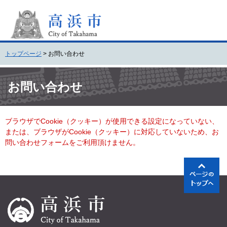
ペ
メ
ー
ニ
ジ
ュ
の
ー
先
を
トップページ
>
お問い合わせ
頭
飛
で
ば
本
す
し
文
お問い合わせ
。
て
本
文
ブラウザでCookie（クッキー）が使用できる設定になっていない、
へ
または、ブラウザがCookie（クッキー）に対応していないため、お
問い合わせフォームをご利用頂けません。