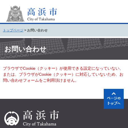
ペ
メ
ー
ニ
ジ
ュ
の
ー
先
を
トップページ
>
お問い合わせ
頭
飛
で
ば
本
す
し
文
お問い合わせ
。
て
本
文
ブラウザでCookie（クッキー）が使用できる設定になっていない、
へ
または、ブラウザがCookie（クッキー）に対応していないため、お
問い合わせフォームをご利用頂けません。