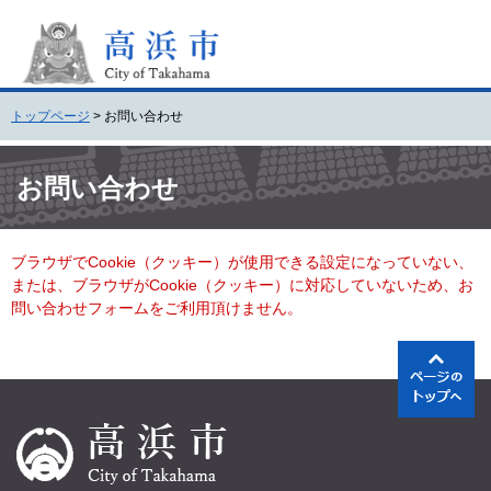
ペ
メ
ー
ニ
ジ
ュ
の
ー
先
を
トップページ
>
お問い合わせ
頭
飛
で
ば
本
す
し
文
お問い合わせ
。
て
本
文
ブラウザでCookie（クッキー）が使用できる設定になっていない、
へ
または、ブラウザがCookie（クッキー）に対応していないため、お
問い合わせフォームをご利用頂けません。