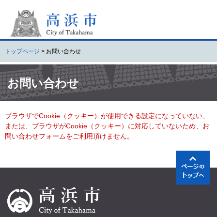
ペ
メ
ー
ニ
ジ
ュ
の
ー
先
を
トップページ
>
お問い合わせ
頭
飛
で
ば
本
す
し
文
お問い合わせ
。
て
本
文
ブラウザでCookie（クッキー）が使用できる設定になっていない、
へ
または、ブラウザがCookie（クッキー）に対応していないため、お
問い合わせフォームをご利用頂けません。